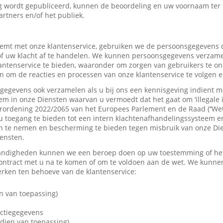
 wordt gepubliceerd, kunnen de beoordeling en uw voornaam ter
artners en/of het publiek.
mt met onze klantenservice, gebruiken we de persoonsgegevens d
f uw klacht af te handelen. We kunnen persoonsgegevens verzame
tenservice te bieden, waaronder om zorgen van gebruikers te on
 om de reacties en processen van onze klantenservice te volgen e
gevens ook verzamelen als u bij ons een kennisgeving indient me
em in onze Diensten waarvan u vermoedt dat het gaat om ‘illegale 
rordening 2022/2065 van het Europees Parlement en de Raad (‘’Wet
u toegang te bieden tot een intern klachtenafhandelingssysteem e
 te nemen en bescherming te bieden tegen misbruik van onze Dien
iensten.
andigheden kunnen we een beroep doen op uw toestemming of het 
contract met u na te komen of om te voldoen aan de wet. We kunne
ken ten behoeve van de klantenservice:
n van toepassing)
actiegegevens
dien van toepassing)