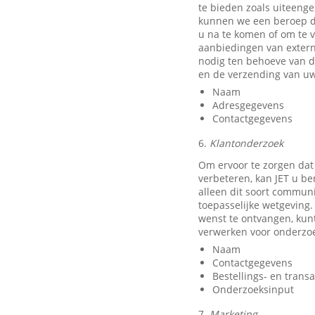
te bieden zoals uiteeng
kunnen we een beroep do
u na te komen of om te v
aanbiedingen van exter
nodig ten behoeve van d
en de verzending van uw
Naam
Adresgegevens
Contactgegevens
6.
Klantonderzoek
Om ervoor te zorgen dat
verbeteren, kan JET u b
alleen dit soort communi
toepasselijke wetgeving.
wenst te ontvangen, kun
verwerken voor onderzo
Naam
Contactgegevens
Bestellings- en trans
Onderzoeksinput
7.
Marketing