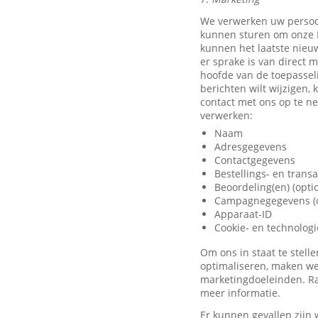
We verwerken uw persoo
kunnen sturen om onze D
kunnen het laatste nieu
er sprake is van direct 
hoofde van de toepassel
berichten wilt wijzigen,
contact met ons op te 
verwerken:
Naam
Adresgegevens
Contactgegevens
Bestellings- en trans
Beoordeling(en) (opti
Campagnegegevens (o
Apparaat-ID
Cookie- en technolog
Om ons in staat te stel
optimaliseren, maken we
marketingdoeleinden. Ra
meer informatie.
Er kunnen gevallen zijn