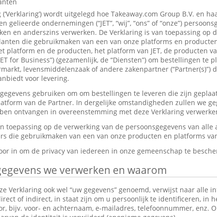
lanten
g (‘Verklaring’) wordt uitgelegd hoe Takeaway.com Group B.V. en ha
 gelieerde ondernemingen (“JET”, “wij”, “ons” of “onze”) persoon
en en anderszins verwerken. De Verklaring is van toepassing op 
anten die gebruikmaken van een van onze platforms en producten,
et platform en de producten, het platform van JET, de producten v
JET for Business”) (gezamenlijk, de “Diensten”) om bestellingen te p
markt, levensmiddelenzaak of andere zakenpartner (“Partner(s)”) d
nbiedt voor levering.
gevens gebruiken om om bestellingen te leveren die zijn geplaat
platform van de Partner. In dergelijke omstandigheden zullen we g
ebben ontvangen in overeenstemming met deze Verklaring verwerke
van toepassing op de verwerking van de persoonsgegevens van alle
s die gebruikmaken van een van onze producten en platforms van 
rvoor in om de privacy van iedereen in onze gemeenschap te besch
gegevens we verwerken en waarom
e Verklaring ook wel “uw gegevens” genoemd, verwijst naar alle in
ect of indirect, in staat zijn om u persoonlijk te identificeren, in 
tor, bijv. voor- en achternaam, e-mailadres, telefoonnummer, enz.