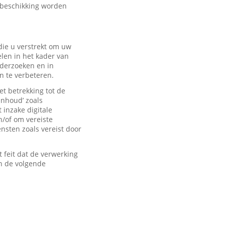
 beschikking worden
ie u verstrekt om uw
len in het kader van
derzoeken en in
n te verbeteren.
t betrekking tot de
inhoud’ zoals
 inzake digitale
n/of om vereiste
sten zoals vereist door
feit dat de verwerking
n de volgende