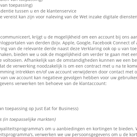
van toepassing)
dentie tussen u en de klantenservice
e vereist kan zijn voor naleving van de Wet inzake digitale dienste
 communiceert, krijgt u de mogelijkheid om een account bij ons aa
 inlogportalen van derden (bijv. Apple, Google, Facebook Connect of
ring van de relevante derde naast deze Verklaring ook op u van toe
maken, bieden we u ook de mogelijkheid om verder te gaan met een 
e voltooien. Afhankelijk van de omstandigheden kunnen we een b
dat de verwerking noodzakelijk is om een contract met u na te kom
emming intrekken en/of uw account verwijderen door contact met 
n van uw account kan negatieve gevolgen hebben voor uw gebruike
gevens verwerken ten behoeve van de klantaccount:
 toepassing op Just Eat for Business)
 (in toepasselijke markten)
 loyaliteitsprogramma’s om u aanbiedingen en kortingen te bieden
teitsprogramma’s, verwerken we uw persoonsgegevens om u de kor