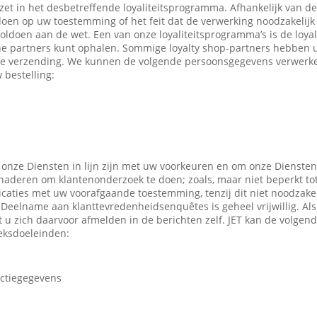
ezet in het desbetreffende loyaliteitsprogramma. Afhankelijk van 
en op uw toestemming of het feit dat de verwerking noodzakelijk 
oldoen aan de wet. Een van onze loyaliteitsprogramma’s is de loyal
ne partners kunt ophalen. Sommige loyalty shop-partners hebben
e verzending. We kunnen de volgende persoonsgegevens verwerken
 bestelling:
 onze Diensten in lijn zijn met uw voorkeuren en om onze Diensten
enaderen om klantenonderzoek te doen; zoals, maar niet beperkt to
caties met uw voorafgaande toestemming, tenzij dit niet noodzakeli
 Deelname aan klanttevredenheidsenquêtes is geheel vrijwillig. Al
t u zich daarvoor afmelden in de berichten zelf. JET kan de volge
eksdoeleinden:
actiegegevens