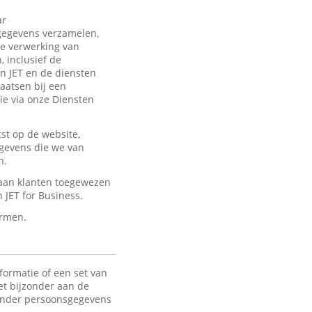
ar
sgegevens verzamelen,
de verwerking van
 inclusief de
an JET en de diensten
laatsen bij een
ie via onze Diensten
st op de website,
egevens die we van
n.
 aan klanten toegewezen
JET for Business.
ermen.
formatie of een set van
het bijzonder aan de
 Onder persoonsgegevens