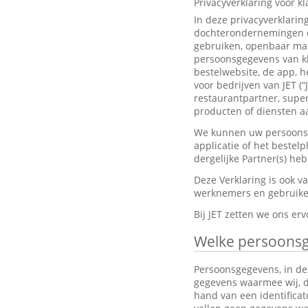
Privacyverklaring voor k
In deze privacyverklarin
dochterondernemingen en
gebruiken, openbaar mak
persoonsgegevens van kl
bestelwebsite, de app, h
voor bedrijven van JET (“
restaurantpartner, super
producten of diensten aa
We kunnen uw persoonsge
applicatie of het bestel
dergelijke Partner(s) h
Deze Verklaring is ook 
werknemers en gebruiker
Bij JET zetten we ons e
Welke persoons
Persoonsgegevens, in dez
gegevens waarmee wij, dir
hand van een identifica