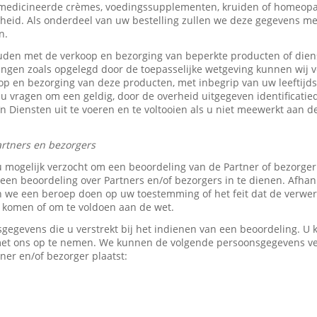
medicineerde crèmes, voedingssupplementen, kruiden of homeopat
heid. Als onderdeel van uw bestelling zullen we deze gegevens 
n.
den met de verkoop en bezorging van beperkte producten of dien
tingen zoals opgelegd door de toepasselijke wetgeving kunnen wij v
p en bezorging van deze producten, met inbegrip van uw leeftijds-
 u vragen om een geldig, door de overheid uitgegeven identificati
z’n Diensten uit te voeren en te voltooien als u niet meewerkt aan d
rtners en bezorgers
u mogelijk verzocht om een beoordeling van de Partner of bezorge
en beoordeling over Partners en/of bezorgers in te dienen. Afhank
e een beroep doen op uw toestemming of het feit dat de verwerk
e komen of om te voldoen aan de wet.
sgegevens die u verstrekt bij het indienen van een beoordeling. 
 met ons op te nemen. We kunnen de volgende persoonsgegevens 
ner en/of bezorger plaatst: