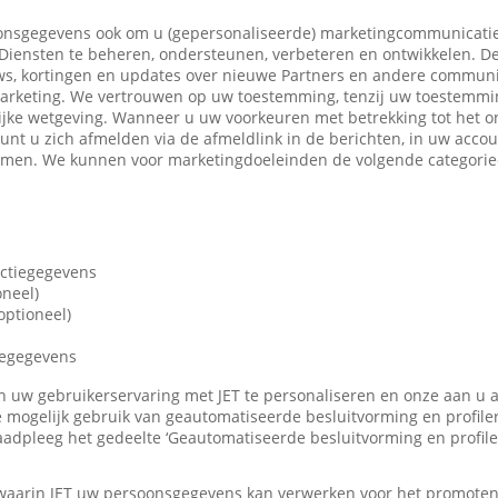
nsgegevens ook om u (gepersonaliseerde) marketingcommunicatie
iensten te beheren, ondersteunen, verbeteren en ontwikkelen. De
ws, kortingen en updates over nieuwe Partners en andere communi
marketing. We vertrouwen op uw toestemming, tenzij uw toestemming
ijke wetgeving. Wanneer u uw voorkeuren met betrekking tot het o
 kunt u zich afmelden via de afmeldlink in de berichten, in uw accou
nemen. We kunnen voor marketingdoeleinden de volgende categori
actiegegevens
oneel)
ptioneel)
iegegevens
len uw gebruikerservaring met JET te personaliseren en onze aan u
 mogelijk gebruik van geautomatiseerde besluitvorming en profile
adpleeg het gedeelte ‘Geautomatiseerde besluitvorming en profile
 waarin JET uw persoonsgegevens kan verwerken voor het promote