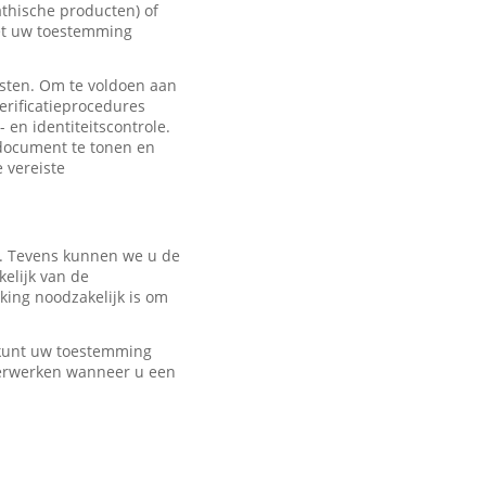
hische producten) of
met uw toestemming
sten. Om te voldoen aan
erificatieprocedures
 en identiteitscontrole.
edocument te tonen en
e vereiste
r. Tevens kunnen we u de
elijk van de
ing noodzakelijk is om
U kunt uw toestemming
verwerken wanneer u een