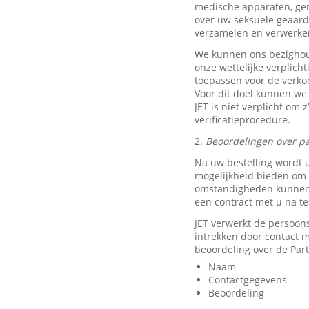
medische apparaten, ge
over uw seksuele geaard
verzamelen en verwerke
We kunnen ons bezighou
onze wettelijke verplich
toepassen voor de verkoo
Voor dit doel kunnen we
JET is niet verplicht om 
verificatieprocedure.
2.
Beoordelingen over pa
Na uw bestelling wordt 
mogelijkheid bieden om e
omstandigheden kunnen w
een contract met u na t
JET verwerkt de persoon
intrekken door contact
beoordeling over de Part
Naam
Contactgegevens
Beoordeling