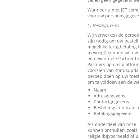
vallen geen gegevens waa
Wanneer u met JET comm
voor uw persoonsgegeve
1.
Bestelproces
Wij verwerken de persoo
zijn nodig om uw bestell
mogelijke terugbetaling
toevoegt) kunnen wij uw 
een eventuele Partner b
Partners op ons platfor
voorzien van statusupda
beroep doen op uw toest
om te voldoen aan de we
Naam
Adresgegevens
Contactgegevens
Bestellings- en trans
Betalingsgegevens
Als onderdeel van onze 
kunnen onthullen, zoals 
religie (bijvoorbeeld of