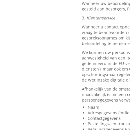
Wanneer uw beoordeling
gesteld aan bezorgers, P
3.
Klantenservice
Wanneer u contact opnee
vraag te beantwoorden o
gespreksopnames om klan
behandeling te nemen en
We kunnen uw persoonsge
aanwezigheid van een it
gedefinieerd in de EU-ve
diensten’), maar ook om 
opschortingsmaatregelen
de Wet inzake digitale d
Afhankelijk van de omst
noodzakelijk is om een 
persoonsgegevens verwer
Naam
Adresgegevens (indie
Contactgegevens
Bestellings- en trans
Betalingsgegevens (in