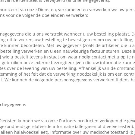
rvan de identiteit is verwijderd (anonieme gegevens).
uniceert via onze Diensten, verzamelen en verwerken we uw pers
ns voor de volgende doeleinden verwerken:
nsgegevens die u ons verstrekt wanneer u uw bestelling plaatst.
ing uit te voeren, uw bestelling te bevestigen en om uw bestelling,
 te kunnen beoordelen. Met uw gegevens (zoals de artikelen die u
bestelling verwerken en u een nauwkeurige factuur sturen. Deze in
ij wie u bestelt tevens in staat om waar nodig contact met u op t
m gebruiken onze externe bezorgbedrijven die uw informatie kunn
tes over de levering van uw bestelling. Afhankelijk van de omsta
emming of het feit dat de verwerking noodzakelijk is om een contr
t. We kunnen de volgende persoonsgegevens verwerken tijdens he
actiegegevens
Diensten kunnen we via onze Partners producten verkopen die ge
gezondheidsgerelateerde informatie (allergieën of dieetvereisten),
 u alleen halalvoedsel eet), informatie over uw medische toestand (b